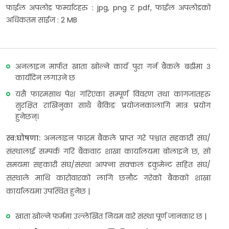
फाईल अपलोड फर्म्याटहरु : jpg, png र pdf, फाईल अपलोडको
अधिकतम साईज : 2 MB
अनलाइन मार्फत खाता खोल्ने कार्य पुरा गर्न बैंकले बढीमा ३
कार्यदिन लगाउने छ
यसै फारमसाथ पेश गरिएका सम्पूर्ण विवरण तथा कागजातहरु
सुरक्षित राखिनुका साथै बैंकिङ प्रयोजनकालागि मात्र प्रयोग
हुनेछन्।
स्व:घोषणा:
अनलाइन फारम बैंकले प्राप्त गरे पश्चात सहकारी संघ/
संस्थालाई सम्पर्क गरि बैंकवाट शाखा कार्यालयमा बोलाइने छ, सो
समयमा सहकारी संघ/संस्था आफ्ना सक्कल डकुमेन्ट सहित संघ/
संस्थाले माथि कारोवारको लागि छनौट गरेको बैंकको शाखा
कार्यालयमा उपस्थित हुनेछ |
खाता खोल्ने फर्ममा उल्लेखित नियम वारे संस्था पूर्ण जानकार छ |